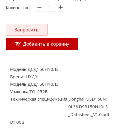
Количество:
Запросить
Добавить в корзину
Модель:
ДСД150Н10Л3
Бренд:
ШХДХ
Модель:
ДСД150Н10Л3
Упаковка:
ТО-252Б
Техническая спецификация:
Donghai_DSD150N1
0L3&DSB150N10L3
_Datasheet_V1.0.pdf
В:
100В