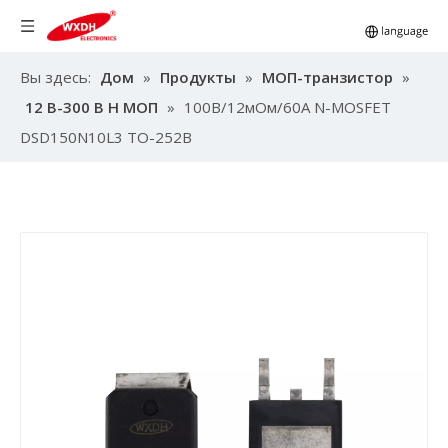
Вы здесь:
Дом
»
Продукты
»
МОП-транзистор
»
12 В-300 В Н МОП
»
100В/12мОм/60А N-MOSFET
DSD150N10L3 TO-252B