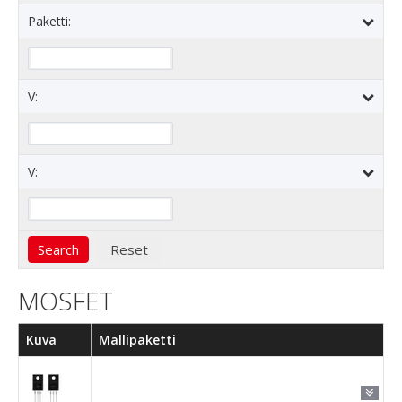
Paketti:
V:
V:
MOSFET
Kuva
Mallipaketti