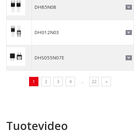
DH85N08
DH012N03
DHS055N07E
1
2
3
4
...
22
»
Tuotevideo