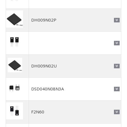
DH009N02P
DH009N02U
DSD040N08N3A
F2N60