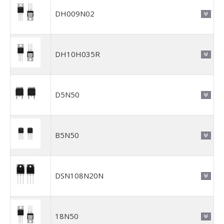
DH009N02
DH10H035R
D5N50
B5N50
DSN108N20N
18N50