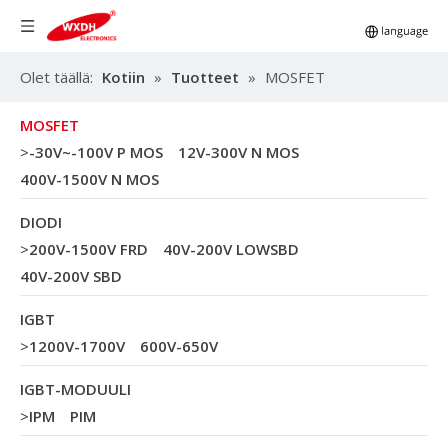
Olet täällä:
Kotiin
»
Tuotteet
»
MOSFET
MOSFET
>
-30V~-100V P MOS
12V-300V N MOS
400V-1500V N MOS
DIODI
>
200V-1500V FRD
40V-200V LOWSBD
40V-200V SBD
IGBT
>
1200V-1700V
600V-650V
IGBT-MODUULI
>
IPM
PIM