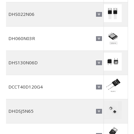
DHS022N06
DH060N03R
DHS130N06D
DCCT40D120G4
DHDSJ5N65