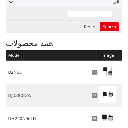
الف:
همه محصولات
Model
Image
B2N65
DJD380N65T
DH240N06LD