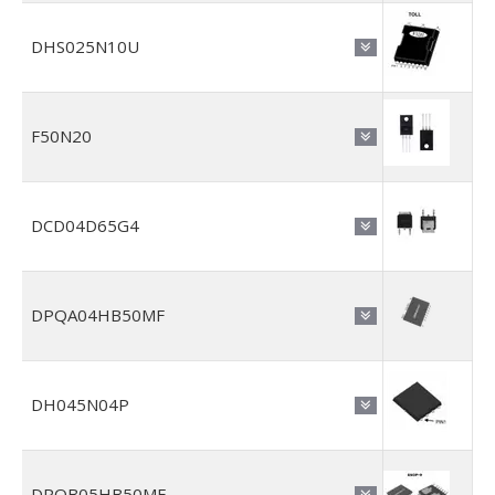
DHS025N10U
F50N20
DCD04D65G4
DPQA04HB50MF
DH045N04P
DPQB05HB50MF