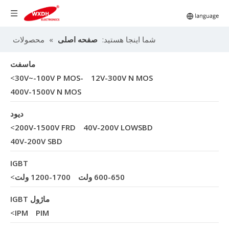
شما اینجا هستید:
صفحه اصلی
»
محصولات
ماسفت
>
-30V~-100V P MOS
12V-300V N MOS
400V-1500V N MOS
دیود
>
200V-1500V FRD
40V-200V LOWSBD
40V-200V SBD
IGBT
600-650 ولت
1200-1700 ولت
>
ماژول IGBT
>
IPM
PIM