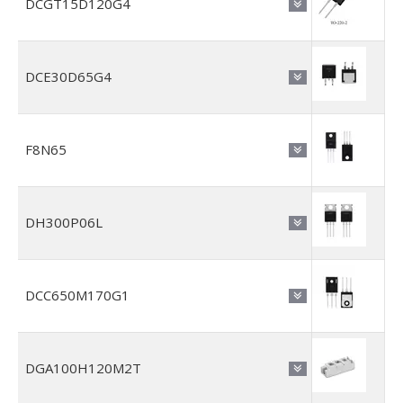
DCGT15D120G4
DCE30D65G4
F8N65
DH300P06L
DCC650M170G1
DGA100H120M2T