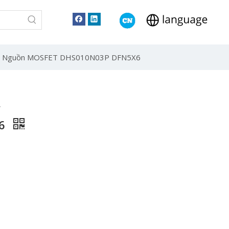
30V Nguồn MOSFET DHS010N03P DFN5X6
V
X6