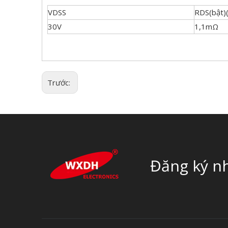
VDSS
RDS(bật)
30V
1,1mΩ
Trước:
Đăng ký nh