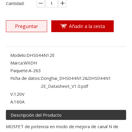
Cantidad:
Preguntar
Añadir a la cesta
Modelo:
DHS044N12E
Marca:
WXDH
Paquete:
A-263
Ficha de datos:
Donghai_DHS044N12&DHS044N1
2E_Datasheet_V1.0.pdf
V:
120V
A:
160A
Descripción del Producto
MOSFET de potencia en modo de mejora de canal N de