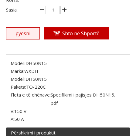
RoHS.
Sasia:
pyesni
Shto në Shportë
Modeli:
DH50N15
Marka:
WXDH
Modeli:
DH50N15
Paketa:
TO-220C
Fleta e të dhënave:
Specifikimi i pajisjes DH50N15.
pdf
V:
150 V
A:
50 A
Përshkrimi i produktit