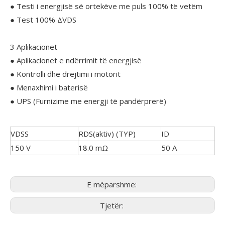
● Testi i energjisë së ortekëve me puls 100% të vetëm
● Test 100% ΔVDS
3 Aplikacionet
● Aplikacionet e ndërrimit të energjisë
● Kontrolli dhe drejtimi i motorit
● Menaxhimi i baterisë
● UPS (Furnizime me energji të pandërprerë)
VDSS
RDS(aktiv) (TYP)
ID
150 V
18.0 mΩ
50 A
E mëparshme:
Tjetër: