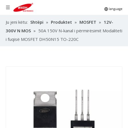
Ju jeni këtu:
Shtëpi
»
Produktet
»
MOSFET
»
12V-
300V N MOS
»
50A 150V N-kanal i përmirësimit Modaliteti
i fuqisë MOSFET DH50N15 TO-220C