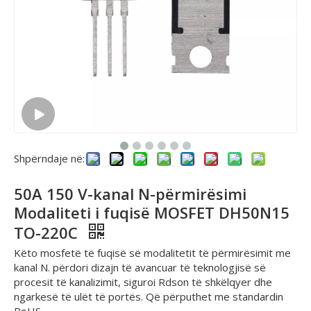
Shpërndaje në:
50A 150 V-kanal N-përmirësimi
Modaliteti i fuqisë MOSFET DH50N15
TO-220C
Këto mosfetë të fuqisë së modalitetit të përmirësimit me
kanal N. përdori dizajn të avancuar të teknologjisë së
procesit të kanalizimit, siguroi Rdson të shkëlqyer dhe
ngarkesë të ulët të portës. Që përputhet me standardin