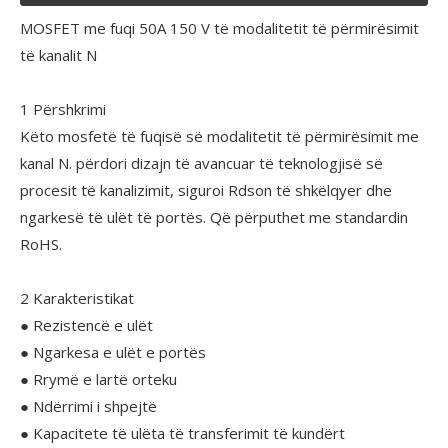
MOSFET me fuqi 50A 150 V të modalitetit të përmirësimit
të kanalit N
1 Përshkrimi
Këto mosfetë të fuqisë së modalitetit të përmirësimit me
kanal N. përdori dizajn të avancuar të teknologjisë së
procesit të kanalizimit, siguroi Rdson të shkëlqyer dhe
ngarkesë të ulët të portës. Që përputhet me standardin
RoHS.
2 Karakteristikat
● Rezistencë e ulët
● Ngarkesa e ulët e portës
● Rrymë e lartë orteku
● Ndërrimi i shpejtë
● Kapacitete të ulëta të transferimit të kundërt