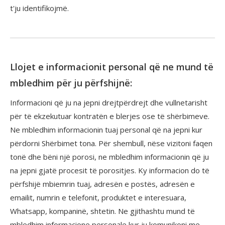
t'ju identifikojmë.
Llojet e informacionit personal që ne mund të
mbledhim për ju përfshijnë:
Informacioni që ju na jepni drejtpërdrejt dhe vullnetarisht
për të ekzekutuar kontratën e blerjes ose të shërbimeve.
Ne mbledhim informacionin tuaj personal që na jepni kur
përdorni Shërbimet tona. Për shembull, nëse vizitoni faqen
tonë dhe bëni një porosi, ne mbledhim informacionin që ju
na jepni gjatë procesit të porositjes. Ky informacion do të
përfshijë mbiemrin tuaj, adresën e postës, adresën e
emailit, numrin e telefonit, produktet e interesuara,
Whatsapp, kompaninë, shtetin. Ne gjithashtu mund të
mbledhim informacione personale kur ju komunikoni me