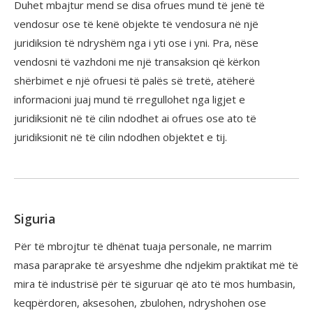
Duhet mbajtur mend se disa ofrues mund të jenë të
vendosur ose të kenë objekte të vendosura në një
juridiksion të ndryshëm nga i yti ose i yni. Pra, nëse
vendosni të vazhdoni me një transaksion që kërkon
shërbimet e një ofruesi të palës së tretë, atëherë
informacioni juaj mund të rregullohet nga ligjet e
juridiksionit në të cilin ndodhet ai ofrues ose ato të
juridiksionit në të cilin ndodhen objektet e tij.
Siguria
Për të mbrojtur të dhënat tuaja personale, ne marrim
masa paraprake të arsyeshme dhe ndjekim praktikat më të
mira të industrisë për të siguruar që ato të mos humbasin,
keqpërdoren, aksesohen, zbulohen, ndryshohen ose