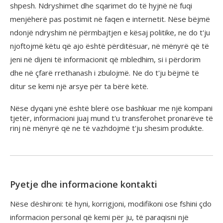
shpesh. Ndryshimet dhe sqarimet do të hyjnë në fuqi
menjëherë pas postimit në faqen e internetit. Nëse bëjmë
ndonjë ndryshim në përmbajtjen e kësaj politike, ne do t'ju
njoftojmë këtu që ajo është përditësuar, në mënyrë që të
jeni në dijeni të informacionit që mbledhim, si i përdorim
dhe në çfarë rrethanash i zbulojmë. Ne do t'ju bëjmë të
ditur se kemi një arsye për ta bërë këtë.
Nëse dyqani ynë është blerë ose bashkuar me një kompani
tjetër, informacioni juaj mund t'u transferohet pronarëve të
rinj në mënyrë që ne të vazhdojmë t'ju shesim produkte.
Pyetje dhe informacione kontakti
Nëse dëshironi: të hyni, korrigjoni, modifikoni ose fshini çdo
informacion personal që kemi për ju, të paraqisni një