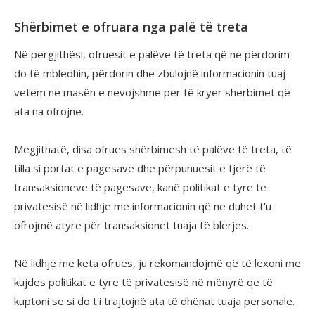
Shërbimet e ofruara nga palë të treta
Në përgjithësi, ofruesit e palëve të treta që ne përdorim
do të mbledhin, përdorin dhe zbulojnë informacionin tuaj
vetëm në masën e nevojshme për të kryer shërbimet që
ata na ofrojnë.
Megjithatë, disa ofrues shërbimesh të palëve të treta, të
tilla si portat e pagesave dhe përpunuesit e tjerë të
transaksioneve të pagesave, kanë politikat e tyre të
privatësisë në lidhje me informacionin që ne duhet t'u
ofrojmë atyre për transaksionet tuaja të blerjes.
Në lidhje me këta ofrues, ju rekomandojmë që të lexoni me
kujdes politikat e tyre të privatësisë në mënyrë që të
kuptoni se si do t'i trajtojnë ata të dhënat tuaja personale.