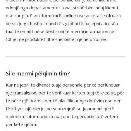
ndonjë nga departamentet tona, si shërbimi ndaj klientit,
ose kur plotësoni formularët online ose anketat e ofruara
në sit. Ju gjithashtu mund të zgjidhni të na jepni adresën
tuaj të emailit nëse dëshironi të merrni informacion në
lidhje me produktet dhe shërbimet që ne ofrojmë.
Si e merrni pëlqimin tim?
Kur na jepni të dhënat tuaja personale për të përfunduar
një transaksion, për të verifikuar kartën tuaj të kreditit, për
të bërë një porosi, për të planifikuar një dorëzim ose për
të kthyer një blerje, ne supozojmë se ju pranoni që të
mbledhim informacionin tuaj dhe ta përdorim atë vetëm
për këtë qëllim.