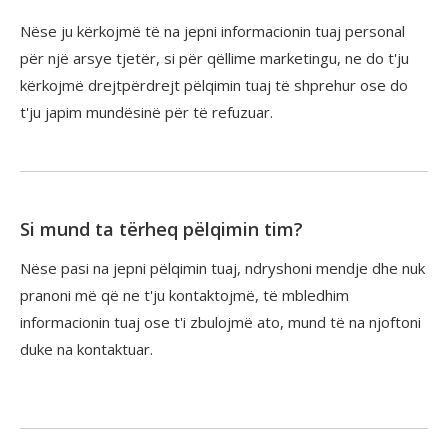
Nëse ju kërkojmë të na jepni informacionin tuaj personal
për një arsye tjetër, si për qëllime marketingu, ne do t'ju
kërkojmë drejtpërdrejt pëlqimin tuaj të shprehur ose do
t'ju japim mundësinë për të refuzuar.
Si mund ta tërheq pëlqimin tim?
Nëse pasi na jepni pëlqimin tuaj, ndryshoni mendje dhe nuk
pranoni më që ne t'ju kontaktojmë, të mbledhim
informacionin tuaj ose t'i zbulojmë ato, mund të na njoftoni
duke na kontaktuar.