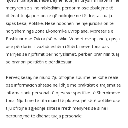
njoftim paraprak nëse bëjmë ndonjë ndryshim material në
mënyrën se si ne mbledhim, përdorim ose zbulojmë të
dhënat tuaja personale që ndikojnë në të drejtat tuaja
sipas kësaj Politike. Nëse ndodheni në një juridiksion të
ndryshëm nga Zona Ekonomike Evropiane, Mbretëria e
Bashkuar ose Zvicra (së bashku 'Vendet evropiane'), qasja
ose përdorimi i vazhdueshëm i Shërbimeve tona pas
marrjes së njoftimit për ndryshimet, përbën pranimin tuaj
se pranoni politikën e përditësuar.
Përveç kësaj, ne mund t'ju ofrojmë zbulime në kohë reale
ose informacion shtesë në lidhje me praktikat e trajtimit të
informacionit personal të pjesëve specifike të Shërbimeve
tona. Njoftime të tilla mund të plotësojnë këtë politikë ose
t'ju ofrojnë zgjedhje shtesë rreth mënyrës se si ne i
përpunojmë të dhënat tuaja personale.