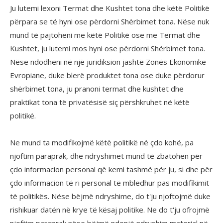
Ju lutemi lexoni Termat dhe Kushtet tona dhe këtë Politikë
përpara se të hyni ose përdorni Shërbimet tona. Nëse nuk
mund të pajtoheni me këtë Politikë ose me Termat dhe
Kushtet, ju lutemi mos hyni ose përdorni Shërbimet tona.
Nëse ndodheni në një juridiksion jashtë Zonës Ekonomike
Evropiane, duke blerë produktet tona ose duke përdorur
shërbimet tona, ju pranoni termat dhe kushtet dhe
praktikat tona të privatësisë siç përshkruhet në këtë
politikë.
Ne mund ta modifikojmë këtë politikë në çdo kohë, pa
njoftim paraprak, dhe ndryshimet mund të zbatohen për
çdo informacion personal që kemi tashmë për ju, si dhe për
çdo informacion të ri personal të mbledhur pas modifikimit
të politikës. Nëse bëjmë ndryshime, do t'ju njoftojmë duke
rishikuar datën në krye të kësaj politike. Ne do t'ju ofrojmë