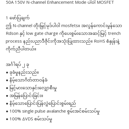
50A 150V N-channel Enhancement Mode ပါဝါ MOSFET
1 ဖော်ပြချက်
ဤ N-channel တိုးမြှင့်မုဒ်ပါဝါ mosfets။ အလွန်ကောင်းမွန်သော
Rdson နှင့် low gate charge ကိုပေးစွမ်းသောအဆင့်မြင့် trench
process နည်းပညာဒီဇိုင်းကိုအသုံးပြုထားသည်။ RoHS စံနှုန်းနဲ့
ကိုက်ညီပါတယ်။
အင်္ဂါရပ် ၂ ခု
● ခုခံမှုနည်းသည်။
● နိမ့်သောဂိတ်တာဝန်ခံ
● မြင့်မားသောနှင်းလျှောစီးမှု
● အမြန်ပြောင်းခြင်း။
● နိမ့်သောပြောင်းပြန်လွှဲပြောင်းစွမ်းရည်
● 100% single pulse avalanche စွမ်းအင်စမ်းသပ်မှု
● 100% ΔVDS စမ်းသပ်မှု