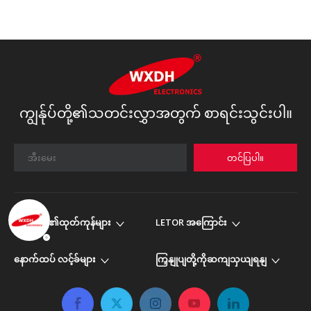
ကျွန်ုပ်တို့၏သတင်းလွှာအတွက် စာရင်းသွင်းပါ။
တင်ပြပါ။
ကျွန်ုပ်တို့၏ထုတ်ကုန်များ
LETOR အကြောင်း
နောက်ထပ် လင့်ခ်များ
ကြှနျုပျတို့ကိုဆကျသှယျရနျ