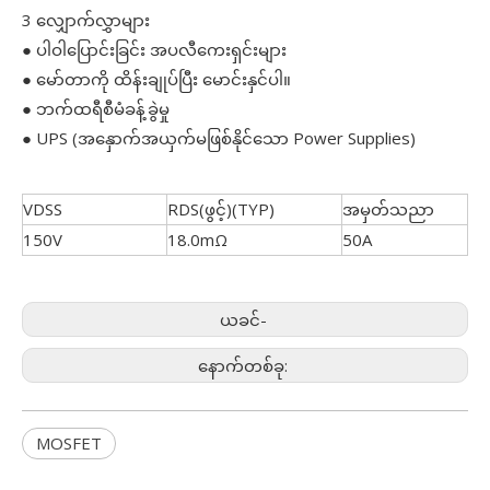
3 လျှောက်လွှာများ
● ပါဝါပြောင်းခြင်း အပလီကေးရှင်းများ
● မော်တာကို ထိန်းချုပ်ပြီး မောင်းနှင်ပါ။
● ဘက်ထရီစီမံခန့်ခွဲမှု
● UPS (အနှောက်အယှက်မဖြစ်နိုင်သော Power Supplies)
VDSS
RDS(ဖွင့်)(TYP)
အမှတ်သညာ
150V
18.0mΩ
50A
ယခင်-
နောက်တစ်ခု:
MOSFET