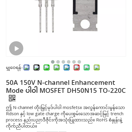
မျှဝေရန်-
50A 150V N-channel Enhancement
Mode ပါဝါ MOSFET DH50N15 TO-220C
ဤ N-channel တိုးမြှင့်မုဒ်ပါဝါ mosfets။ အလွန်ကောင်းမွန်သော
Rdson နှင့် low gate charge ကိုပေးစွမ်းသောအဆင့်မြင့် trench
process နည်းပညာဒီဇိုင်းကိုအသုံးပြုထားသည်။ RoHS စံနှုန်းနဲ့
ကိုက်ညီပါတယ်။