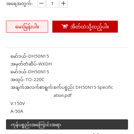
အရေအတွက်-
မေးမြန်းပါ။
အိတ်ထဲသို့ထည့်ပါ။
မော်ဒယ်-
DH50N15
အမှတ်တံဆိပ်-
WXDH
မော်ဒယ်-
DH50N15
အထုပ်-
TO-220C
အချက်အလက်စာရွက်:
စက်ပစ္စည်း DH50N15 Specific
ation.pdf
V:
150V
A-
50A
ကုန်ပစ္စည်းအကြောင်းအရာ