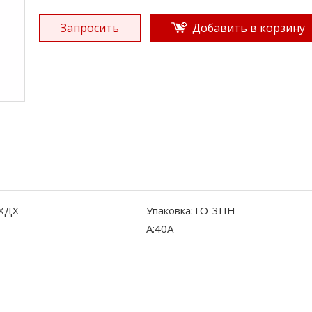
Запросить
Добавить в корзину
ХДХ
Упаковка:
ТО-3ПН
А:
40А