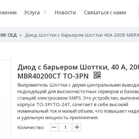
ожение
Услуга
Новости
Связаться с нами
00В СБД
»
Диод Шоттки с барьером Шоттки 40А 200В MBR
Диод с барьером Шоттки, 40 А, 20
MBR40200CT TO-3PN
Выпрямитель Шоттки с двумя центральными вывода
подходящий для высокочастотных серверов и базов
станций электросвязи SMPS. Это устройство, выполн
корпусе TO-3P/TO-247, сочетает в себе высокий
номинальный ток и малый объем, что повышает над
и удельную мощность приложения.
Количество: