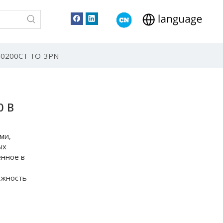
40200CT TO-3PN
0 В
ми,
ых
енное в
ежность