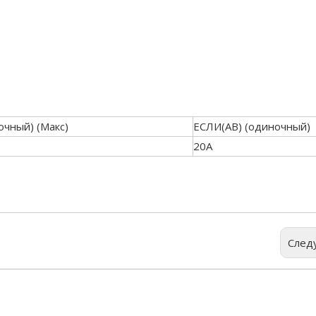
очный) (Макс)
ЕСЛИ(АВ) (одиночный)
20А
След