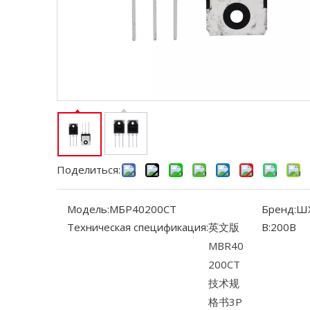
Поделиться:
Модель:
МБР40200CT
Бренд:
Ш
Техническая спецификация:
英文版
В:
200В
MBR40
200CT
技术规
格书3P