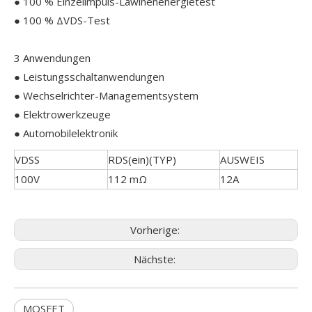
● 100 % Einzelimpuls-Lawinenenergietest
● 100 % ΔVDS-Test
3 Anwendungen
● Leistungsschaltanwendungen
● Wechselrichter-Managementsystem
● Elektrowerkzeuge
● Automobilelektronik
VDSS
RDS(ein)(TYP)
AUSWEIS
100V
112 mΩ
12A
Vorherige:
Nächste:
MOSFET