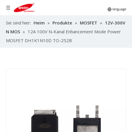
Sie sind hier:
Heim
»
Produkte
»
MOSFET
»
12V-300V
N MOS
»
12A 100V N-Kanal Enhancement Mode Power
MOSFET DH1K1N10D TO-252B