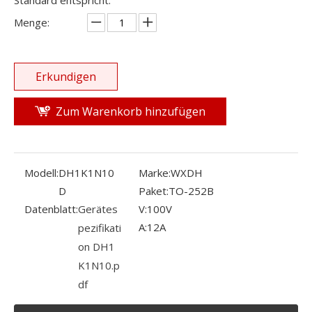
Standard entspricht.
Menge:
Erkundigen
Zum Warenkorb hinzufügen
Modell:
DH1K1N10
Marke:
WXDH
D
Paket:
TO-252B
Datenblatt:
Gerätes
V:
100V
A:
12A
pezifikati
on DH1
K1N10.p
df