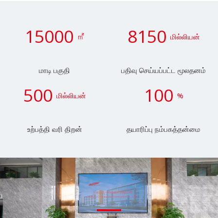
15000
8150
㎡
மில்லியன்
மாடி பகுதி
பதிவு செய்யப்பட்ட மூலதனம்
500
100
மில்லியன்
%
உற்பத்தி வரி திறன்
தயாரிப்பு நம்பகத்தன்மை