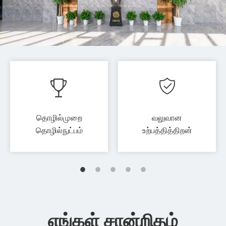
தொழில்முறை
வலுவான
தொழில்நுட்பம்
உற்பத்தித்திறன்
எங்கள் சான்றிதழ்