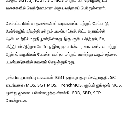
மேலும் SGT, SJ, IGBT, SiC MOS மற்றும் பிற தொழில்நுட்ப
வகைகளில் வெற்றிகரமான அனுபவத்தைப் பெற்றுள்ளனர்.
மேம்பட்ட மின் சாதனங்களின் வடிவமைப்பு மற்றும் மேம்பாடு,
பேக்கேஜிங் உற்பத்தி மற்றும் பயன்பாட்டுத் திட்ட ஆராய்ச்சி
ஆகியவற்றில் உறுதிபூண்டுள்ளது. இது சூரிய ஆற்றல், EV,
லித்தியம் ஆற்றல் சேமிப்பு, இலகுரக மின்சார வாகனங்கள் மற்றும்
ஆற்றல் கருவிகள் போன்ற உயர்தர மற்றும் வளர்ந்து வரும் சந்தை
பயன்பாடுகளில் கவனம் செலுத்துகிறது.
முக்கிய தயாரிப்பு வகைகள் IGBT ஒற்றை குழாய்/தொகுதி, SiC
டையோடு /MOS, SGT MOS, TrenchMOS, சூப்பர் ஜங்ஷன் MOS,
மூன்று முனைய மின்னழுத்த சீராக்கி, FRD, SBD, SCR
போன்றவை.