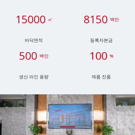
15000
8150
㎡
백만
바닥면적
등록자본금
500
100
백만
%
생산 라인 용량
제품 진품