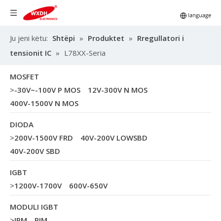
Ju jeni këtu:
Shtëpi
»
Produktet
»
Rregullatori i
tensionit IC
»
L78XX-Seria
MOSFET
>
-30V~-100V P MOS
12V-300V N MOS
400V-1500V N MOS
DIODA
>
200V-1500V FRD
40V-200V LOWSBD
40V-200V SBD
IGBT
>
1200V-1700V
600V-650V
MODULI IGBT
>
IPM
PIM