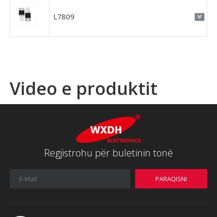
L7809
Video e produktit
Regjistrohu për buletinin tonë
PARAQISNI