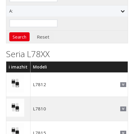
A:
Seria L78XX
i imazhit
Modeli
L7812
L7810
L7815