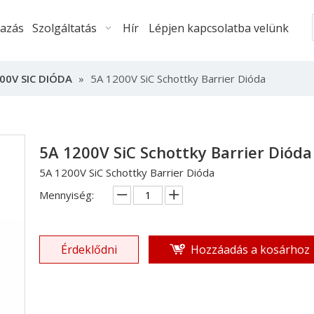
mazás
Szolgáltatás
Hír
Lépjen kapcsolatba velünk
00V SIC DIÓDA
»
5A 1200V SiC Schottky Barrier Dióda
5A 1200V SiC Schottky Barrier Diód
5A 1200V SiC Schottky Barrier Dióda
Mennyiség:
Érdeklődni
Hozzáadás a kosárhoz