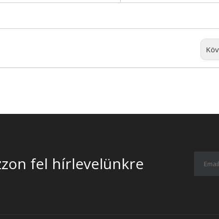
Köv
zzon fel hírlevelünkre