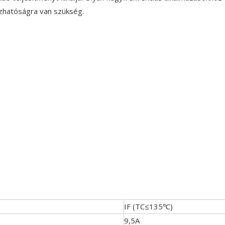
ízhatóságra van szükség.
IF (TC≤135℃)
9,5A