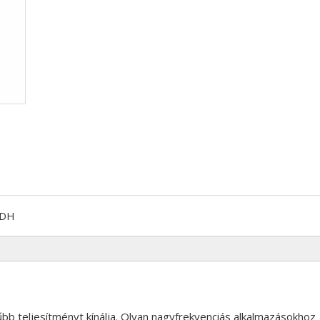
DH
űbb teljesítményt kínálja. Olyan nagyfrekvenciás alkalmazásokhoz