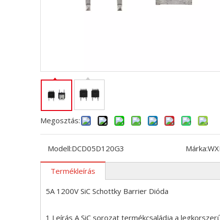
Megosztás:
Modell:
DCD05D120G3
Márka:
WX
Termékleírás
5A 1200V SiC Schottky Barrier Dióda
1 Leírás A SiC sorozat termékcsaládja a legkorszer