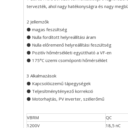
tervezték, ahol nagy hatékonyságra és nagy megb
2 Jellemzők
⚫ magas feszültség
⚫ Nulla fordított helyreállítási áram
⚫ Nulla előremenő helyreállítási feszültség
⚫ Pozitív hőmérsékleti együttható a VF-en
⚫ 175°C üzemi csomóponti hőmérséklet
3 Alkalmazások
⚫ Kapcsolóüzemű tápegységek
⚫ Teljesítménytényező korrekció
⚫ Motorhajtás, PV inverter, szélerőmű
VBRM
QC
1200V
18,5 nC