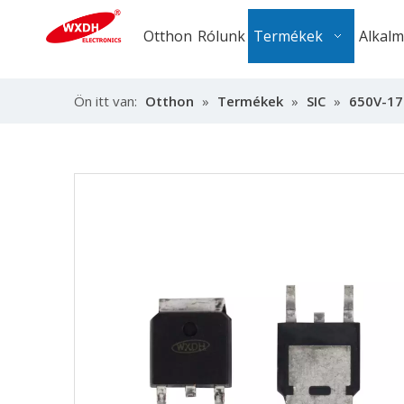
Otthon
Rólunk
Termékek
Alkal
Ön itt van:
Otthon
»
Termékek
»
SIC
»
650V-17