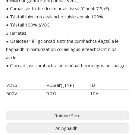
● Muirear geata íseal (Cineál: 32nC)
● Cumais aistrithe droim ar ais íseal (Cineál: 7.5pF)
● Tástáil fuinnimh avalanche cuisle aonair 100%.
● Tástáil 100% ΔVDS
3 Iarratas
● Úsáidtear é i gciorcad aistrithe cumhachta éagsúla le
haghaidh miniaturization córais agus éifeachtacht níos
airde.
● Ciorcad lasc cumhachta an oiriúnaitheora agus an charger.
VDSS
RDS(ar)(TYP)
ID
600V
0.7Ω
10A
Roimhe Seo:
Ar Aghaidh: