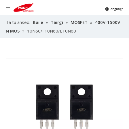
Tá tú anseo:
Baile
»
Táirgí
»
MOSFET
»
400V-1500V
N MOS
»
10N60/F10N60/E10N60