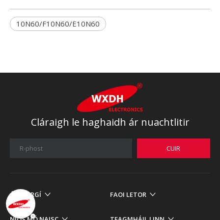
10N60/F10N60/E10N60
Cláraigh le haghaidh ár nuachtlitir
CUIR
ISTEACH
ÁR TÁIRGÍ
FAOI LETOR
NÍOS MÓ NAISC
TEAGMHÁIL LINN