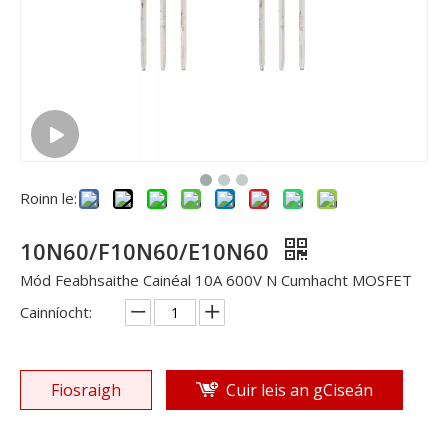
Roinn le:
10N60/F10N60/E10N60
Mód Feabhsaithe Cainéal 10A 600V N Cumhacht MOSFET
Cainníocht:
Fiosraigh
Cuir leis an gCiseán