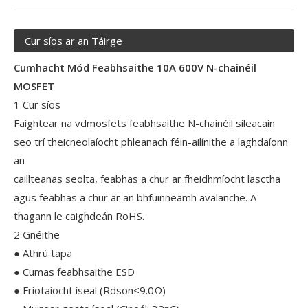
Cur síos ar an Táirge
Cumhacht Mód Feabhsaithe 10A 600V N-chainéil
MOSFET
1 Cur síos
Faightear na vdmosfets feabhsaithe N-chainéil sileacain
seo trí theicneolaíocht phleanach féin-ailínithe a laghdaíonn
an
caillteanas seolta, feabhas a chur ar fheidhmíocht lasctha
agus feabhas a chur ar an bhfuinneamh avalanche. A
thagann le caighdeán RoHS.
2 Gnéithe
● Athrú tapa
● Cumas feabhsaithe ESD
● Friotaíocht íseal (Rdson≤9.0Ω)