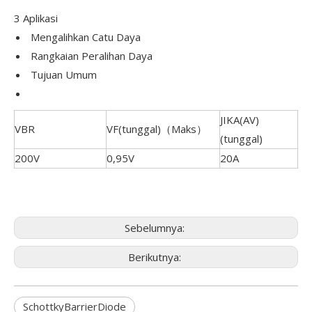
3 Aplikasi
Mengalihkan Catu Daya
Rangkaian Peralihan Daya
Tujuan Umum
JIKA(AV)
VBR
VF(tunggal)（Maks）
(tunggal)
200V
0,95V
20A
Sebelumnya:
Berikutnya:
SchottkyBarrierDiode