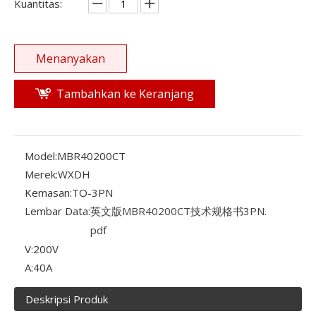
Kuantitas:
Menanyakan
Tambahkan ke Keranjang
Model:
MBR40200CT
Merek:
WXDH
Kemasan:
TO-3PN
Lembar Data:
英文版MBR40200CT技术规格书3PN.
pdf
V:
200V
A:
40A
Deskripsi Produk