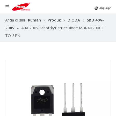
Anda di sini:
Rumah
»
Produk
»
DIODA
»
SBD 40V-
200V
»
40A 200V SchottkyBarrierDiode MBR40200CT
TO-3PN