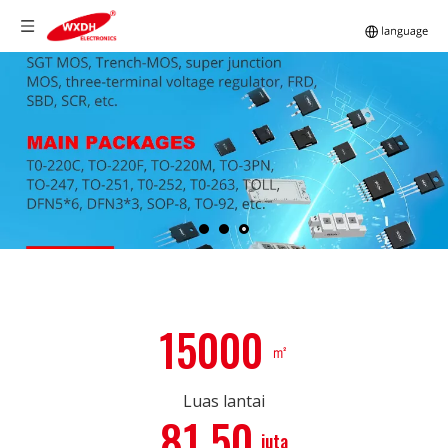
15000
㎡
Luas lantai
81.50
juta