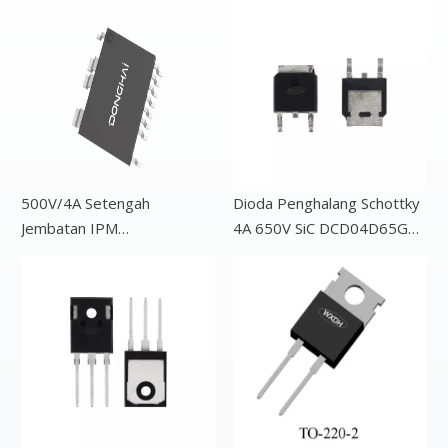
500V/4A Setengah
Dioda Penghalang Schottky
Jembatan IPM
4A 650V SiC DCD04D65G4
DPQA04HB50MF SOP-11
TO-252