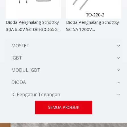
Dioda Penghalang Schottky
Dioda Penghalang Schottky
30A 650V SiC DCE30D65G4
SiC 5A 1200V
TO-263
DCGT05D120G3
MOSFET
IGBT
MODUL IGBT
DIODA
IC Pengatur Tegangan
SEMUA PRODUK