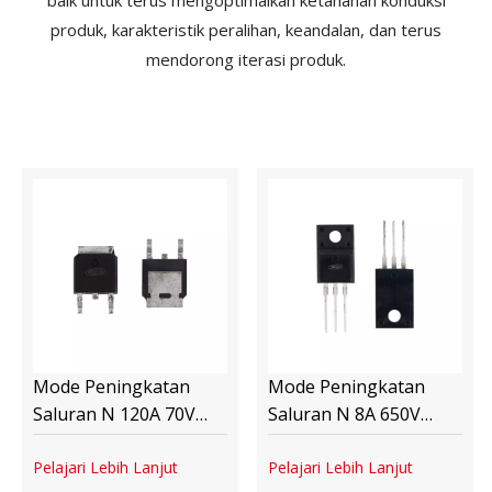
produk, karakteristik peralihan, keandalan, dan terus
mendorong iterasi produk.
Mode Peningkatan
Mode Peningkatan
Saluran N 120A 70V
Saluran N 8A 650V
MOSFET Daya
MOSFET Daya F8N65
DHS130N06D TO-252B
Pelajari Lebih Lanjut
TO-220F
Pelajari Lebih Lanjut