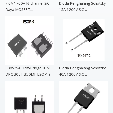
7.0A 1700V N-channel SiC
Dioda Penghalang Schottky
Daya MOSFET
15A 1200V SiC
DCC650M170G1 TO-247
DCGT15D120G4 TO-220-2
500V/5A Half-Bridge IPM
Dioda Penghalang Schottky
DPQB05HB50MF ESOP-9
40A 1200V SiC
dengan output deteksi suhu
DCCT40D120G4 TO-247-2
internal terintegrasi