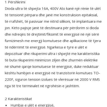
1 Përshkrimi
Dioda ultra të shpejta 16A, 400V Ato kanë një rënie të ulët
të tensionit përpara dhe janë me konstruksion epitaksial,
të rrafshët, të pasivuar me nitrid silikoni, të implantuara me
jon. Këto pajisje janë të destinuara për përdorim si dioda
dhe ndreqës të drejtimit/fiksimit të energjisë në një sërë
furnizimesh me energji komutuese dhe aplikacione të tjera
të ndërrimit të energjisë. Ngarkesa e tyre e ulët e
depozituar dhe rikuperimi ultra i shpejtë me karakteristika
të buta rikuperimi minimizon ziljen dhe zhurmën elektrike
në shumë qarqe komutuese të energjisë, duke reduktuar
kështu humbjen e energjisë në tranzistorin komutues TO-
220F, siguron tension izolues të vlerësuar në 2000 V RMS
nga të tre terminalet në ngrohësin e jashtëm.
2 Karakteristikat
Humbje e ulët e energjisë,