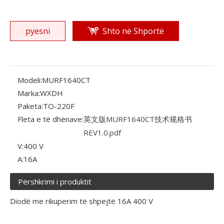
pyesni
Shto në Shportë
Modeli:
MURF1640CT
Marka:
WXDH
Paketa:
TO-220F
Fleta e të dhënave:
英文版MURF1640CT技术规格书
REV1.0.pdf
V:
400 V
A:
16A
Përshkrimi i produktit
Diodë me rikuperim të shpejtë 16A 400 V