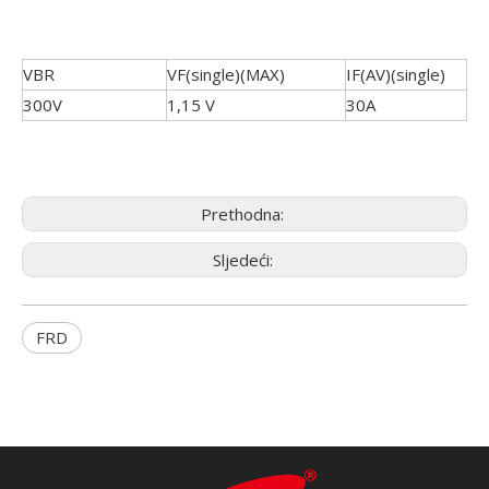
VBR
VF(single)(MAX)
IF(AV)(single)
300V
1,15 V
30A
Prethodna:
Sljedeći:
FRD