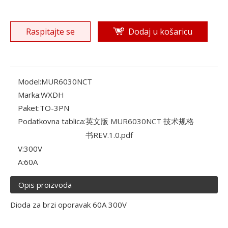
Raspitajte se
Dodaj u košaricu
Model:
MUR6030NCT
Marka:
WXDH
Paket:
TO-3PN
Podatkovna tablica:
英文版 MUR6030NCT 技术规格
书REV.1.0.pdf
V:
300V
A:
60A
Opis proizvoda
Dioda za brzi oporavak 60A 300V