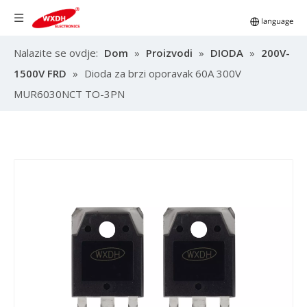
Nalazite se ovdje:
Dom
»
Proizvodi
»
DIODA
»
200V-
1500V FRD
»
Dioda za brzi oporavak 60A 300V
MUR6030NCT TO-3PN