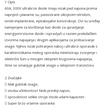
1 Opis
60A, 300V ultrabrze diode Imaju nizak pad napona prema
naprijed i planarne su, pasivizirane silicijevim nitridom,
ionski implantirane, epitaksijalne konstrukcije. Ovi su uređaji
namijenjeni za korištenje kao diode za upravljanje
energijom/stezne diode i ispravljači u raznim prekidačkim
izvorima napajanja i drugim aplikacijama za prebacivanje
snage. Njihov nizak pohranjeni naboj i ultrabrzi oporavak s
karakteristikama mekog oporavka minimiziraju zvonjenje i
električni šum u mnogim sklopnim krugovima napajanja,
čime se smanjuje gubitak snage u sklopnom tranzistoru
2 Značajke
 Mali gubitak snage,
 visoka učinkovitost Niski prednji napon,
 sposobnost velike struje Visoki udarni kapacitet
 Super brzo vrijeme oporavka