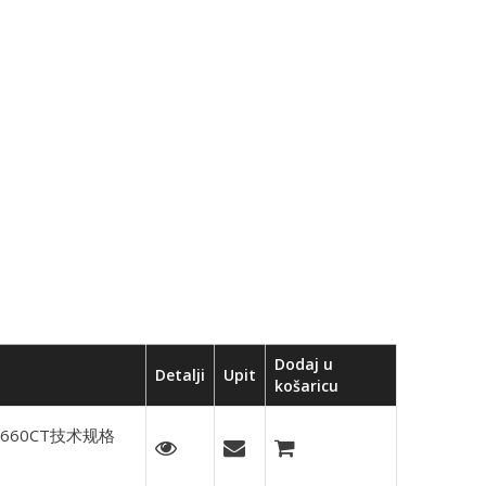
Dodaj u
Detalji
Upit
košaricu
1660CT技术规格