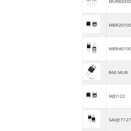
MUR6030
MBR2010
MBR4010
860 MUR
MJD122
SAVJET127