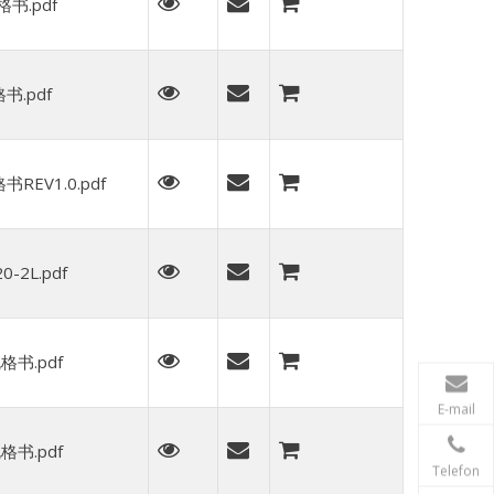
书.pdf
书.pdf
REV1.0.pdf
2L.pdf
格书.pdf
E-mail
格书.pdf
Telefon