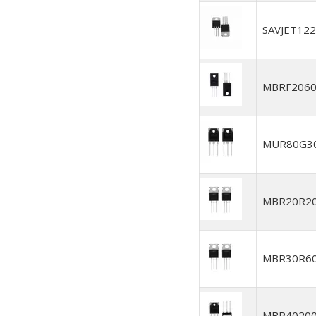
SAVJET122
MBRF206
MUR80G3
MBR20R2
MBR30R6
MBR4020