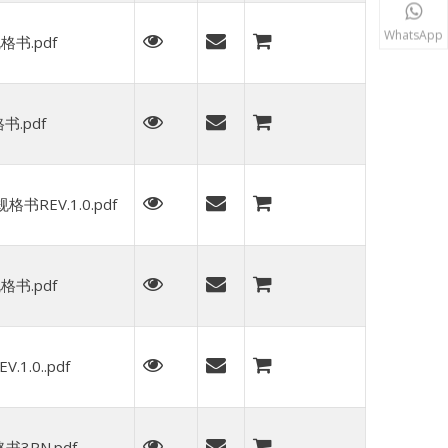
WhatsApp
格书.pdf
书.pdf
书REV.1.0.pdf
格书.pdf
1.0..pdf
书3PN.pdf