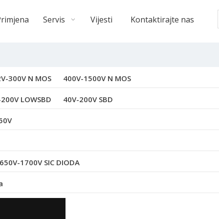
Primjena
Servis
Vijesti
Kontaktirajte nas
2V-300V N MOS
400V-1500V N MOS
-200V LOWSBD
40V-200V SBD
50V
650V-1700V SIC DIODA
a