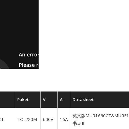
Paket
V
A
Datasheet
英文版MUR1660CT&MURF
CT
TO-220M
600V
16A
书.pdf