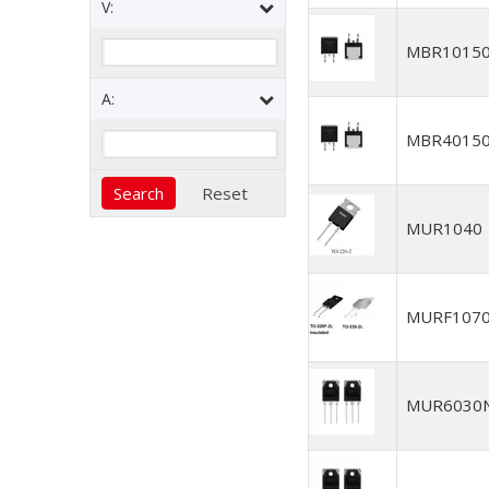
V:
MBR1015
A:
MBR4015
MUR1040
MURF107
MUR6030