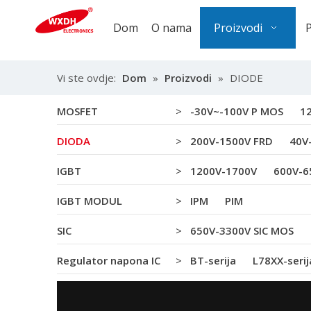
Dom
O nama
Proizvodi
Vi ste ovdje:
Dom
»
Proizvodi
»
DIODE
MOSFET
>
-30V~-100V P MOS
1
DIODA
>
200V-1500V FRD
40V
IGBT
>
1200V-1700V
600V-6
IGBT MODUL
>
IPM
PIM
SIC
>
650V-3300V SIC MOS
Regulator napona IC
>
BT-serija
L78XX-serij