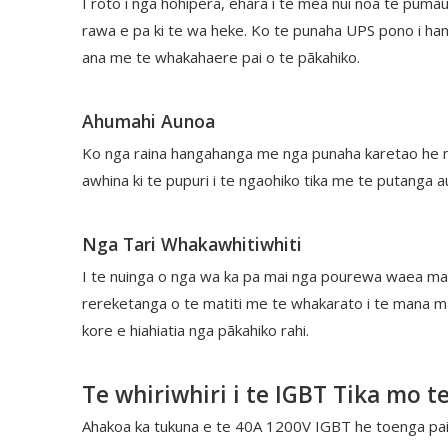
I roto i nga hohipera, ehara i te mea nui noa te pum
rawa e pa ki te wa heke. Ko te punaha UPS pono i han
ana me te whakahaere pai o te pākahiko.
Ahumahi Aunoa
Ko nga raina hangahanga me nga punaha karetao he mah
awhina ki te pupuri i te ngaohiko tika me te putanga au
Nga Tari Whakawhitiwhiti
I te nuinga o nga wa ka pa mai nga pourewa waea mam
rereketanga o te matiti me te whakarato i te mana ma,
kore e hiahiatia nga pākahiko rahi.
Te whiriwhiri i te IGBT Tika mo 
Ahakoa ka tukuna e te 40A 1200V IGBT he toenga pai 