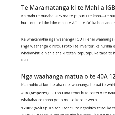
Te Maramatanga ki te Mahi a IGB
Ka mahi te punaha UPS ma te pupuri i te kaha—te nuing
huri tonu te hiko hiko mai i te AC ki te DC ka hoki ano
Ka whakamahia nga waahanga IGBT i enei waahanga e rua.
i nga waahanga o roto. I roto i te inverter, ka hurihi
whakawhiti e hiahia ana ki tetahi taputapu ka taea te
IGBT.
Nga waahanga matua o te 40A 1
Kia mohio ai koe he aha enei waahanga he pai te whi
40A (Amperes):
E tohu ana tenei ki te teitei o te 
whakahaere mana pono me te kore e wera.
1200V (Volts):
Ka tohu tenei i te ngaohiko teitei ka 
400V AC paerewa me te tawhē haumaru, he pai mo n