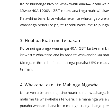
Ko te hurihanga hiko he whakawhiti auau—i etahi wa 
kōwae 40A 1200V IGBT e tuku ana i nga mahi whakawhi
Ka awhina tenei ki te whakaheke i te whakangao wera 
waahanga penei i te pa, te totohu wera, me te punga
3. Hoahoa Kiato me te pakari
Ko te nuinga o nga waahanga 40A IGBT ka tae mai ki rot
kiriweti e whakarite ana ka taea te whakanoho kia ma
Mo nga miihini e hoahoa ana i nga punaha UPS e mau ana
te mahi.
4. Whakapai ake i te Mahinga Ngawha
Ko te wera tetahi o nga tino hoariri o nga waahanga h
mahi me te whakaheke i te wera. He maha nga wa e w
punaha whakamahana kiato me nga tikanga hāngū penei