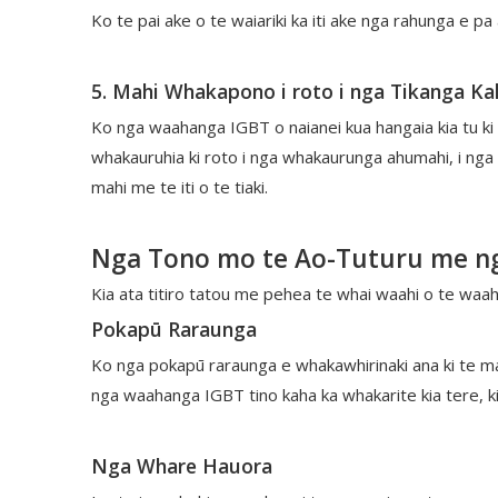
Ko te pai ake o te waiariki ka iti ake nga rahunga e
5. Mahi Whakapono i roto i nga Tikanga Ka
Ko nga waahanga IGBT o naianei kua hangaia kia tu ki
whakauruhia ki roto i nga whakaurunga ahumahi, i nga
mahi me te iti o te tiaki.
Nga Tono mo te Ao-Tuturu me n
Kia ata titiro tatou me pehea te whai waahi o te waa
Pokapū Raraunga
Ko nga pokapū raraunga e whakawhirinaki ana ki te ma
nga waahanga IGBT tino kaha ka whakarite kia tere, kia
Nga Whare Hauora