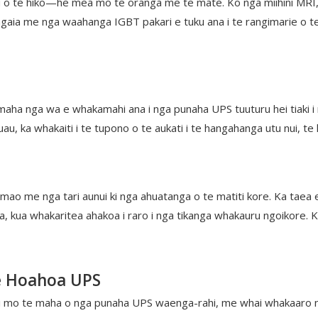
au o te hiko—he mea mo te oranga me te mate. Ko nga miihini MRI
gaia me nga waahanga IGBT pakari e tuku ana i te rangimarie o te
a nga wa e whakamahi ana i nga punaha UPS tuuturu hei tiaki i ng
au, ka whakaiti i te tupono o te aukati i te hangahanga utu nui, te
ao me nga tari aunui ki nga ahuatanga o te matiti kore. Ka tae
 kua whakaritea ahakoa i raro i nga tikanga whakauru ngoikore. Ko
te Hoahoa UPS
mo te maha o nga punaha UPS waenga-rahi, me whai whakaaro nga m