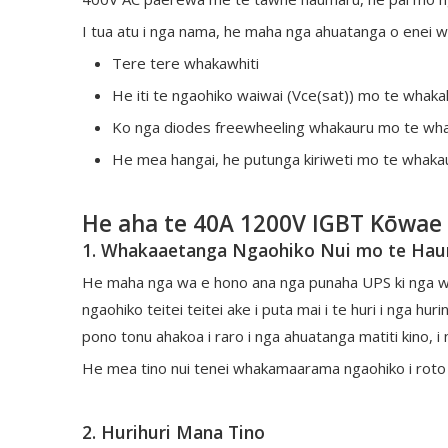
I tua atu i nga nama, he maha nga ahuatanga o enei w
Tere tere whakawhiti
He iti te ngaohiko waiwai (Vce(sat)) mo te whaka
Ko nga diodes freewheeling whakauru mo te wha
He mea hangai, he putunga kiriweti mo te whakau
He aha te 40A 1200V IGBT Kōwae
1. Whakaaetanga Ngaohiko Nui mo te Haum
He maha nga wa e hono ana nga punaha UPS ki nga what
ngaohiko teitei teitei ake i puta mai i te huri i nga 
pono tonu ahakoa i raro i nga ahuatanga matiti kino, i 
He mea tino nui tenei whakamaarama ngaohiko i roto i
2. Hurihuri Mana Tino