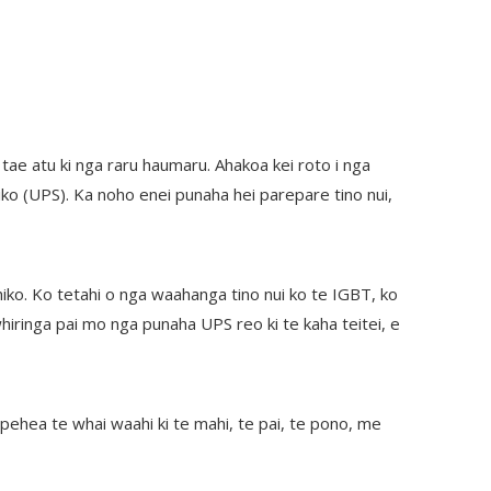
 tae atu ki nga raru haumaru. Ahakoa kei roto i nga
iko (UPS). Ka noho enei punaha hei parepare tino nui,
hiko. Ko tetahi o nga waahanga tino nui ko te IGBT, ko
hiringa pai mo nga punaha UPS reo ki te kaha teitei, e
pehea te whai waahi ki te mahi, te pai, te pono, me