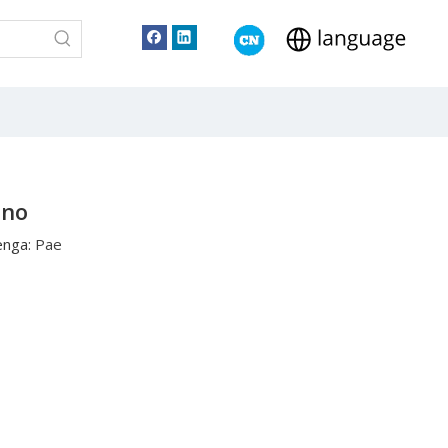
ono
enga:
Pae