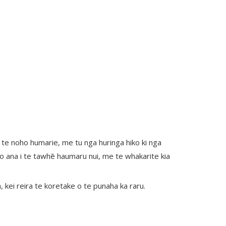
te noho humarie, me tu nga huringa hiko ki nga
ato ana i te tawhē haumaru nui, me te whakarite kia
kei reira te koretake o te punaha ka raru.