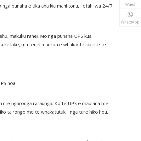
Waea
ga punaha e tika ana kia mahi tonu, i etahi wa 24/7.
WhatsApp
puehu, makuku ranei. Mo nga punaha UPS kua
koretake, ma tenei mauroa e whakarite kia rite te
UPS noa:
ati i te ngaronga raraunga. Ko te UPS e mau ana me
hiko tairongo me te whakatutuki i nga ture hiko hou.