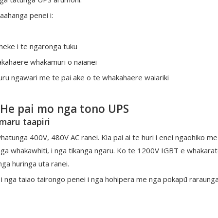
aahanga penei i:
heke i te ngaronga tuku
kahaere whakamuri o naianei
ru ngawari me te pai ake o te whakahaere waiariki
 He pai mo nga tono UPS
aru taapiri
unga 400V, 480V AC ranei. Kia pai ai te huri i enei ngaohiko me 
huringa whakawhiti, i nga tikanga ngaru. Ko te 1200V IGBT e whakar
nga huringa uta ranei.
 nga taiao tairongo penei i nga hohipera me nga pokapū raraunga, 