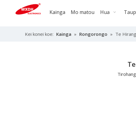
Kainga
Mo matou
Hua
Taup
Kei konei koe:
Kainga
»
Rongorongo
»
Te Hiran
Te
Tirohang