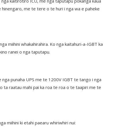
, nga kaitirotiro ICU, me nga taputapu pokanga kaua
 hinengaro, me te tere o te huri i nga wa e paheke
a miihini whakahirahira. Ko nga kaitahuri-a-IGBT ka
 kino ranei o nga taputapu.
a e nga punaha UPS me te 1200V IGBT te tango i nga
 ta raatau mahi pai ka roa te roa o te taapiri me te
iihini ki etahi paearu whiriwhiri nui: