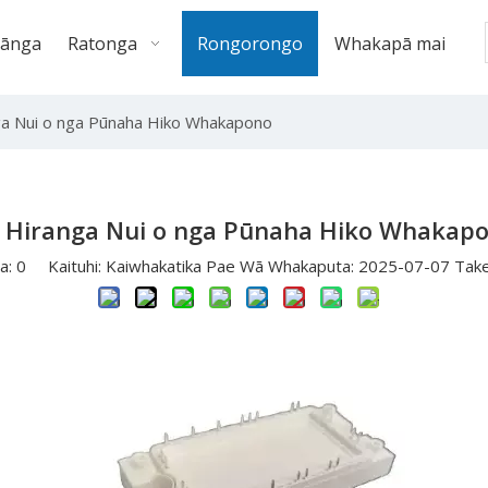
ānga
Ratonga
Rongorongo
Whakapā mai
ga Nui o nga Pūnaha Hiko Whakapono
 Hiranga Nui o nga Pūnaha Hiko Whakap
a:
0
Kaituhi: Kaiwhakatika Pae Wā Whakaputa: 2025-07-07 Tak