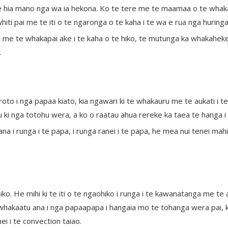
e hia mano nga wa ia hekona. Ko te tere me te maamaa o te whaka
ti pai me te iti o te ngaronga o te kaha i te wa e rua nga hurin
me te whakapai ake i te kaha o te hiko, te mutunga ka whakaheke 
.
o i nga papaa kiato, kia ngawari ki te whakauru me te aukati i te 
u ki nga totohu wera, a ko o raatau ahua rereke ka taea te hang
 i runga i te papa, i runga ranei i te papa, he mea nui tenei mahi
iko. He mihi ki te iti o te ngaohiko i runga i te kawanatanga me 
hakaatu ana i nga papaapapa i hangaia mo te tohanga wera pai, 
 i te convection taiao.