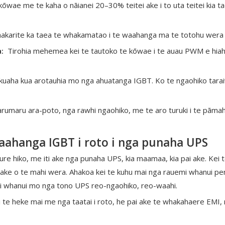
kōwae me te kaha o nāianei 20–30% teitei ake i to uta teitei kia
karite ka taea te whakamatao i te waahanga ma te totohu wera 
a:
Tirohia mehemea kei te tautoko te kōwae i te auau PWM e hiah
aha kua arotauhia mo nga ahuatanga IGBT. Ko te ngaohiko taraiwa
maru ara-poto, nga rawhi ngaohiko, me te aro turuki i te pāmah
aahanga IGBT i roto i nga punaha UPS
 ture hiko, me iti ake nga punaha UPS, kia maamaa, kia pai ake. K
ai ake o te mahi wera. Ahakoa kei te kuhu mai nga rauemi whanui p
hi whanui mo nga tono UPS reo-ngaohiko, reo-waahi.
e heke mai me nga taatai ​​​​i roto, he pai ake te whakahaere EMI