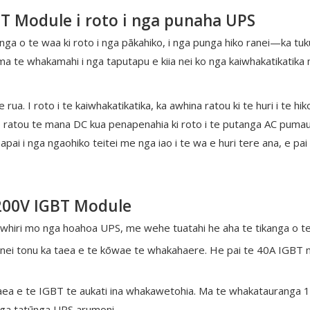
T Module i roto i nga punaha UPS
a o te waa ki roto i nga pākahiko, i nga punga hiko ranei—ka tuku
, ma te whakamahi i nga taputapu e kiia nei ko nga kaiwhakatikatika 
 I roto i te kaiwhakatikatika, ka awhina ratou ki te huri i te hik
a e ratou te mana DC kua penapenahia ki roto i te putanga AC pumau
 hapai i nga ngaohiko teitei me nga iao i te wa e huri tere ana, e 
200V IGBT Module
riwhiri mo nga hoahoa UPS, me wehe tuatahi he aha te tikanga o t
naianei tonu ka taea e te kōwae te whakahaere. He pai te 40A IGBT
taea e te IGBT te aukati ina whakawetohia. Ma te whakatauranga 12
ga tatūnga UPS arumoni.