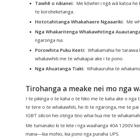
Tawhē o nāianei:
Me kōwhiri i ngā wā katoa he 
te koroheketanga.
Hototahitanga Whakahaere Ngaaariki:
Me wha
Nga Whakaritenga Whakawhitinga Auautang
ngaronga nui.
Porowhita Puku Keeti:
Whakamahia he taraiwa ku
whakawhiti me te whakapai ake i te pono.
Nga Ahuatanga Tiaki:
Whakauruhia te whakamaru
Tirohanga a meake nei mo nga w
I te pikinga o te kaha o te hiko me te kaha ake o nga
te tere o te whakawhiti, he iti te ngaronga, me te p
IGBT silicon hei otinga tino whai hua me te whakama
Me tumanako ki te kite i nga waahanga 40A 1200V kei t
mana—kia mohio, kia pono nga punaha UPS.