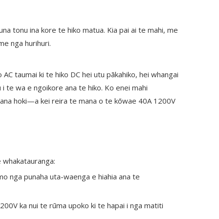
na tonu ina kore te hiko matua. Kia pai ai te mahi, me
me nga hurihuri.
o AC taumai ki te hiko DC hei utu pākahiko, hei whangai
 i te wa e ngoikore ana te hiko. Ko enei mahi
pai ana hoki—a kei reira te mana o te kōwae 40A 1200V
e whakatauranga:
 mo nga punaha uta-waenga e hiahia ana te
00V ka nui te rūma upoko ki te hapai i nga matiti