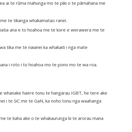
 taea ai te rūma mahunga mo te piki o te pāmahana me
me te tikanga whakamatao ranei.
iatia ana e to hoahoa me te kore e werawera me te
 tika me te naianei ka whakaiti i nga mate
ana i roto i to hoahoa mo te pono mo te wa roa.
ei te whanake haere tonu te hangarau IGBT, he tere ake
enei i te SiC me te GaN, ka noho tonu nga waahanga
, me te kaha ake o te whakaurunga ki te arorau mana