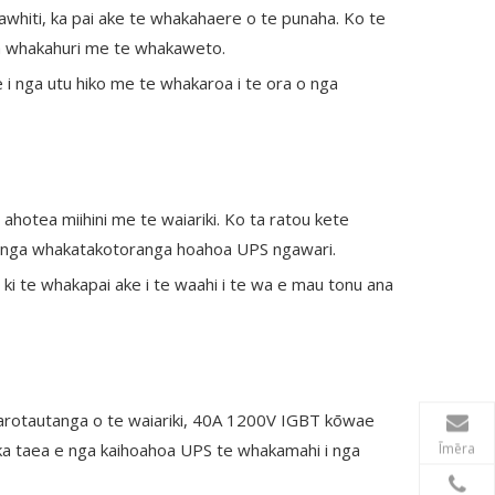
whiti, ka pai ake te whakahaere o te punaha. Ko te
ga whakahuri me te whakaweto.
i nga utu hiko me te whakaroa i te ora o nga
ahotea miihini me te waiariki. Ko ta ratou kete
a i nga whakatakotoranga hoahoa UPS ngawari.
 ki te whakapai ake i te waahi i te wa e mau tonu ana
te arotautanga o te waiariki, 40A 1200V IGBT kōwae
ka taea e nga kaihoahoa UPS te whakamahi i nga
Īmēra