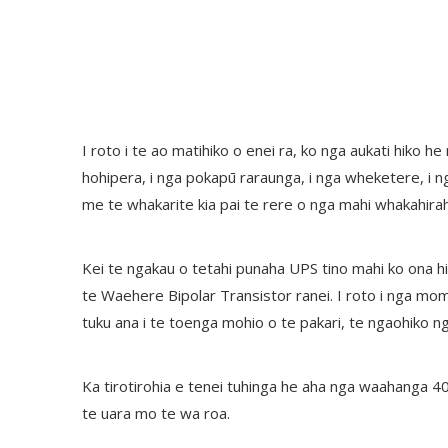
I roto i te ao matihiko o enei ra, ko nga aukati hiko 
hohipera, i nga pokapū raraunga, i nga wheketere, i n
me te whakarite kia pai te rere o nga mahi whakahirah
Kei te ngakau o tetahi punaha UPS tino mahi ko ona hi
te Waehere Bipolar Transistor ranei. I roto i nga m
tuku ana i te toenga mohio o te pakari, te ngaohiko n
Ka tirotirohia e tenei tuhinga he aha nga waahanga 
te uara mo te wa roa.