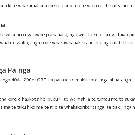
 pa ana ki te whakamahana me te pono mo te wa roa—he mea nui mo n
ha
 te whanui o nga awhe pāmahana, nga wiri, tae noa ki nga taiao 
 waahi o waho, i nga rohe whakawhanake ranei me nga matiti hiko 
ga Painga
hanga 40A 1200V IGBT kia pai ake te mahi i roto i nga ahuatanga 
na kore e haukotia hei pupuri i te wa mahi a te tūmau me te auk
 ma te tuku hiko me te iti o te whakakorikoritanga, te tiaki i nga 