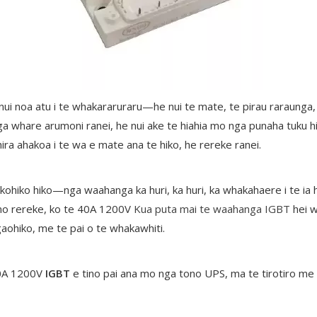
he nui noa atu i te whakararuraru—he nui te mate, te pirau raraunga,
ga whare arumoni ranei, he nui ake te hiahia mo nga punaha tuku h
ira ahakoa i te wa e mate ana te hiko, he rereke ranei.
kohiko hiko—nga waahanga ka huri, ka huri, ka whakahaere i te ia 
omo rereke, ko te 40A 1200V
Kua puta mai te waahanga IGBT
hei w
gaohiko, me te pai o te whakawhiti.
40A 1200V
IGBT
e tino pai ana mo nga tono UPS, ma te tirotiro me 